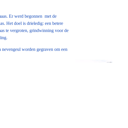
smaas. Er werd begonnen met de
 Het doel is drieledig: een betere
s te vergroten, grindwinning voor de
ing.
 een nevengeul worden gegraven om een
eel van het oude cultuurlandschap
r het Cultureel Erfgoed) besloten om
ek uit te laten voeren.
n de commissie Landschapsgeschiedenis
sch onderzoek geen recht doet aan de
teld werd om alsnog een integraal
iddeleeuwse cultuurlandschap. Op basis
an de opgerichte landschapshistorische