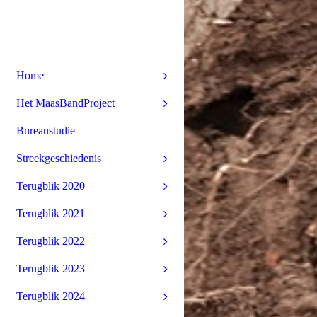
Home
Het MaasBandProject
Bureaustudie
Streekgeschiedenis
Terugblik 2020
Terugblik 2021
Terugblik 2022
Terugblik 2023
Terugblik 2024