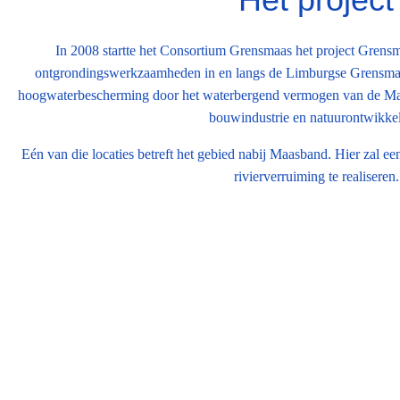
In 2008 startte het Consortium Grensmaas het project Gren
ontgrondingswerkzaamheden in en langs de Limburgse Grensmaas.
hoogwaterbescherming door het waterbergend vermogen van de Maa
bouwindustrie en natuurontwikkel
Eén van die locaties betreft het gebied nabij Maasband. Hier zal
rivierverruiming te realiseren.
Door de aanleg van de circa 8 meter diepe nevengeul zal een d
verdwijnen. In eerste instantie werd door de RCE (Rijksdienst voo
aldaar slechts beperkt archeologisch vervolgonderzo
In 2018 is door de heer Har Wijnen contact gezocht met de RCE e
van het LGOG en aangegeven dat het eerder uitgevoerde archeologi
landschapshistorische waarden binnen het plangebied. Voorges
landschapshistorisch onderzoek uit te laten voeren naar het (post)m
van overleg tussen het Consortium Grensmaas, de RCE en de leden v