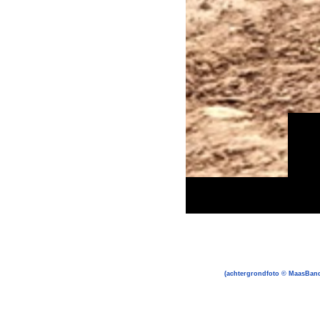
(achtergrondfoto © MaasBand