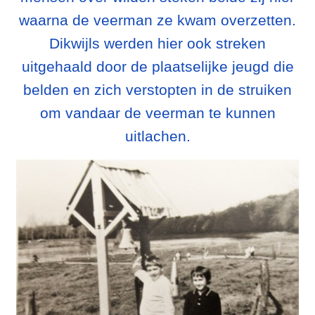
waarna de veerman ze kwam overzetten.
Dikwijls werden hier ook streken
uitgehaald door de plaatselijke jeugd die
belden en zich verstopten in de struiken
om vandaar de veerman te kunnen
uitlachen.