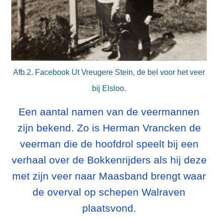
Afb.2. Facebook Ut Vreugere Stein, de bel voor het veer
bij Elsloo.
Een aantal namen van de veermannen
zijn bekend. Zo is Herman Vrancken de
veerman die de hoofdrol speelt bij een
verhaal over de Bokkenrijders als hij deze
met zijn veer naar Maasband brengt waar
de overval op schepen Walraven
plaatsvond.