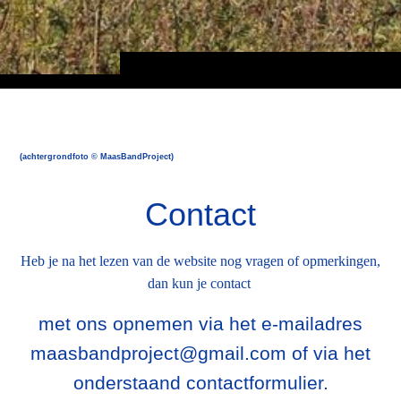
(achtergrondfoto © MaasBandProject)
Contact
Heb je na het lezen van de website nog vragen of opmerkingen,
dan kun je contact
met ons opnemen via het e-mailadres
maasbandproject@gmail.com of via het
onderstaand contactformulier.