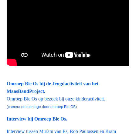
Omroep Bie Os bij de Jeugdactiviteit van het
MaasBandProject.
Omroep Bie Os op bezoek bij onze kinderactiviteit.
(camera en montage door omroep Bie OS)
Interview bij Omroep Bie Os.
Interview tussen Miriam van Es, Rob Paulussen en Bram