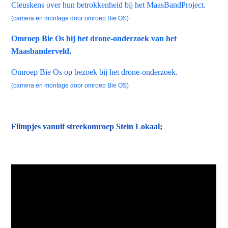
Cleuskens over hun betrokkenheid bij het MaasBandProject.
(camera en montage door omroep Bie OS)
Omroep Bie Os bij het drone-onderzoek van het
Maasbanderveld.
Omroep Bie Os op bezoek bij het drone-onderzoek.
(camera en montage door omroep Bie OS)
Filmpjes vanuit streekomroep Stein Lokaal;