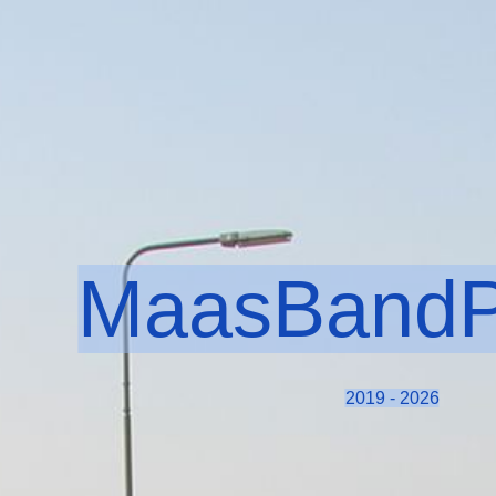
MaasBandP
2019 - 2026